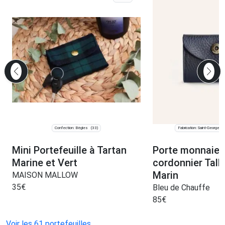
Confection: Bègles
Fabrication: Saint-Georges
(33)
Mini Portefeuille à Tartan
Porte monnaie 
Marine et Vert
cordonnier Talb
Marin
MAISON MALLOW
35
€
Bleu de Chauffe
85
€
Voir les 61 portefeuilles