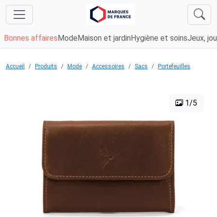
Bonnes affaires
Mode
Maison et jardin
Hygiène et soins
Jeux, jou
Accueil
Produits
Mode
Accessoires
Sacs
Portefeuilles
1/5