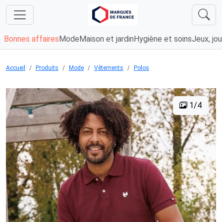
Bonnes affaires
Mode
Maison et jardin
Hygiène et soins
Jeux, jou
Accueil
Produits
Mode
Vêtements
Polos
1/4