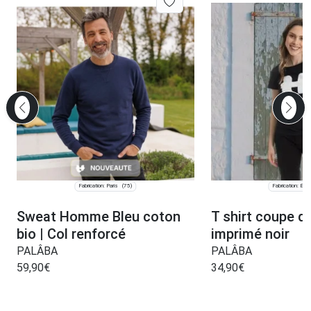
Fabrication: Paris
Fabrication: Épin
(75)
Sweat Homme Bleu coton
T shirt coupe dr
bio | Col renforcé
imprimé noir
PALÂBA
PALÂBA
59,90
€
34,90
€