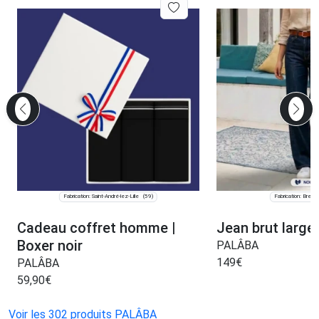
Fabrication: Saint-André-lez-Lille
Fabrication: Bress
(59)
Cadeau coffret homme |
Jean brut larg
Boxer noir
PALÂBA
149
€
PALÂBA
59,90
€
Voir les 302 produits PALÂBA