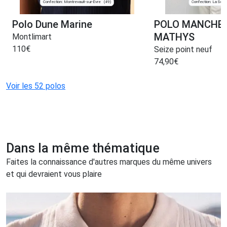
Confection: Montrevault-sur-Èvre
Confection: La Ségui
(49)
Polo Dune Marine
POLO MANCHE
MATHYS
Montlimart
110
€
Seize point neuf
74,90
€
Voir les 52 polos
Dans la même thématique
Faites la connaissance d'autres marques du même univers
et qui devraient vous plaire