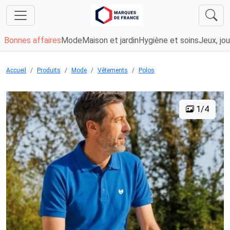
Bonnes affaires
Mode
Maison et jardin
Hygiène et soins
Jeux, jou
Accueil
Produits
Mode
Vêtements
Polos
1/4