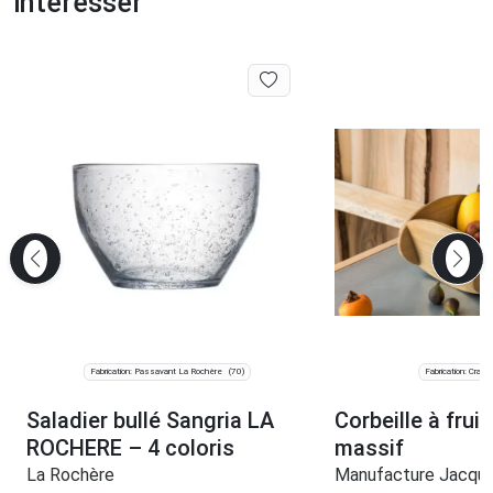
intéresser
Fabrication: Passavant La Rochère
Fabrication: Cram
(70)
Saladier bullé Sangria LA
Corbeille à frui
ROCHERE – 4 coloris
massif
La Rochère
Manufacture Jacqu