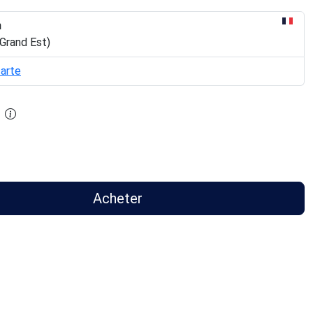
n
Grand Est)
carte
Acheter