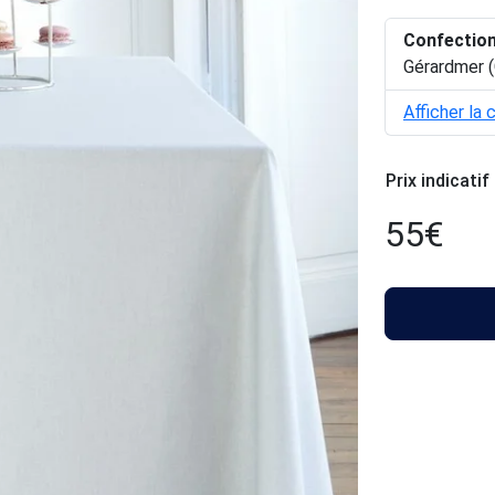
Confectio
Gérardmer (
Afficher la 
Prix indicatif
55
€