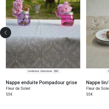
(88)
Confection: Gérardmer
C
Nappe enduite Pompadour grise
Nappe lin
Fleur de Soleil
Fleur de Solei
55
€
55
€