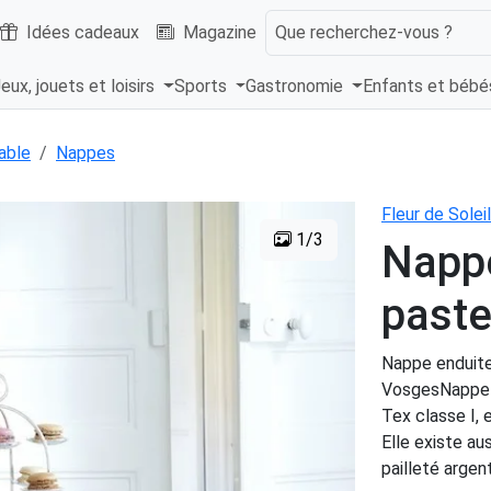
Idées cadeaux
Magazine
Que recherchez-vous ?
eux, jouets et loisirs
Sports
Gastronomie
Enfants et béb
able
Nappes
Fleur de Soleil
1/3
Nappe
paste
Nappe enduite
VosgesNappe i
Tex classe I, 
Elle existe au
pailleté argent