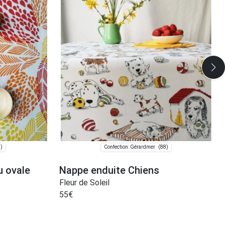
)
(88)
Confection: Gérardmer
u ovale
Nappe enduite Chiens
Fleur de Soleil
55
€