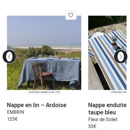
Confection: Ambrumesnil
Confection: Gérar
(76)
Nappe en lin – Ardoise
Nappe enduite 
taupe bleu
EMBRIN
125
€
Fleur de Soleil
55
€