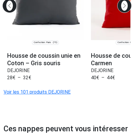
Confection: Paris
Confection: Pari
(75)
Housse de coussin unie en
Housse de cous
Coton – Gris souris
Carmen
DEJORINE
DEJORINE
28
€
–
32
€
40
€
–
44
€
Voir les 101 produits DEJORINE
Ces nappes peuvent vous intéresser