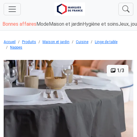
Bonnes affaires
Mode
Maison et jardin
Hygiène et soins
Jeux, jou
Accueil
Produits
Maison et jardin
Cuisine
Linge de table
Nappes
1/3