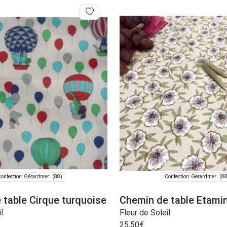
(88)
(88
onfection: Gérardmer
Confection: Gérardmer
 table Cirque turquoise
Chemin de table Etami
l
Fleur de Soleil
25,50
€