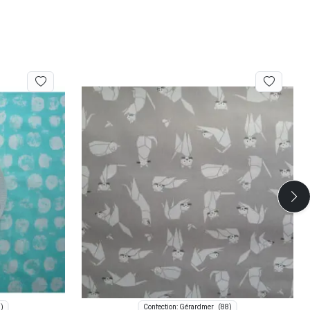
)
(88)
Confection: Gérardmer