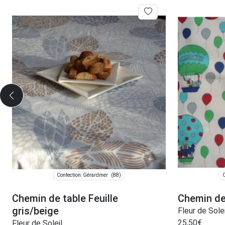
(88)
Confection: Gérardmer
C
Chemin de table Feuille
Chemin de
gris/beige
Fleur de Solei
25,50
€
Fleur de Soleil