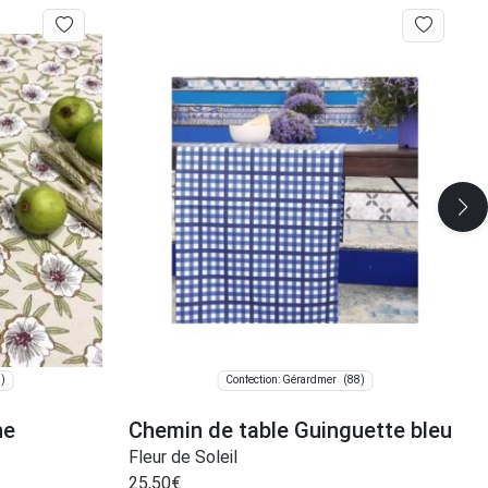
)
(88)
Confection: Gérardmer
ne
Chemin de table Guinguette bleu
Fleur de Soleil
25,50
€