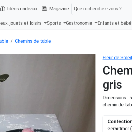
Idées cadeaux
Magazine
Que recherchez-vous ?
eux, jouets et loisirs
Sports
Gastronomie
Enfants et béb
able
Chemins de table
Fleur de Soleil
Chemi
gris
Dimensions : 
chemin de tab
Confectio
Gérardmer (