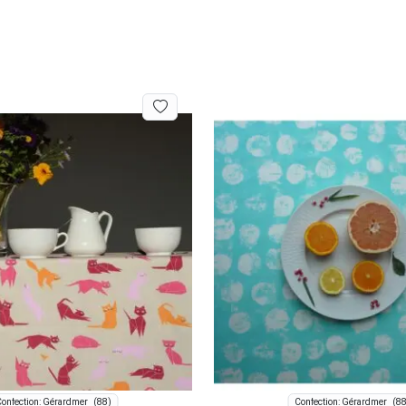
(88)
(88
onfection: Gérardmer
Confection: Gérardmer