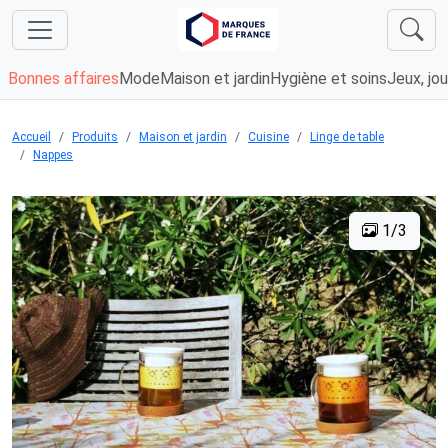
Bonnes affaires
Mode
Maison et jardin
Hygiène et soins
Jeux, jou
Accueil
Produits
Maison et jardin
Cuisine
Linge de table
Nappes
1/3