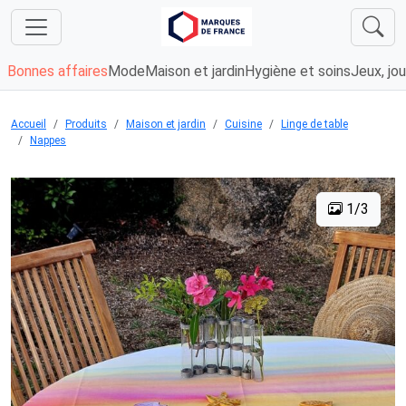
Bonnes affaires
Mode
Maison et jardin
Hygiène et soins
Jeux, jou
Accueil
Produits
Maison et jardin
Cuisine
Linge de table
Nappes
1/3