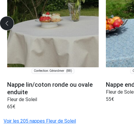
(88)
Confection: Gérardmer
C
Nappe lin/coton ronde ou ovale
Nappe end
enduite
Fleur de Solei
55
€
Fleur de Soleil
65
€
Voir les 205 nappes Fleur de Soleil