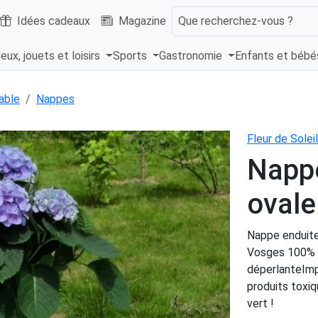
Idées cadeaux
Magazine
Que recherchez-vous ?
eux, jouets et loisirs
Sports
Gastronomie
Enfants et béb
able
Nappes
Fleur de Soleil
Nappe
oval
Nappe enduite 
Vosges 100% m
déperlanteImpr
produits toxiq
vert !