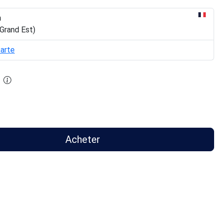
n
Grand Est)
carte
Acheter