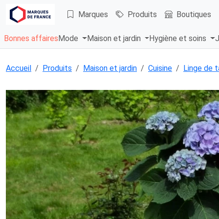
Marques
Produits
Boutiques
Bonnes affaires
Mode
Maison et jardin
Hygiène et soins
J
Accueil
Produits
Maison et jardin
Cuisine
Linge de t