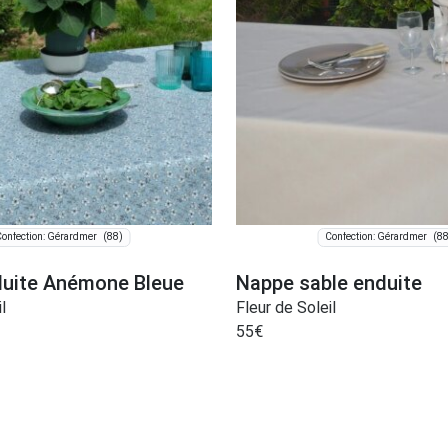
(88)
(88
onfection: Gérardmer
Confection: Gérardmer
uite Anémone Bleue
Nappe sable enduite
l
Fleur de Soleil
55
€