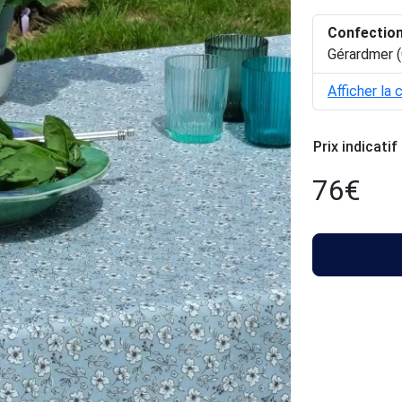
Confectio
Gérardmer (
Afficher la 
Prix indicatif
76
€