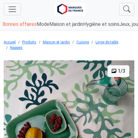
Bonnes affaires
Mode
Maison et jardin
Hygiène et soins
Jeux, jou
Accueil
Produits
Maison et jardin
Cuisine
Linge de table
Nappes
1/3