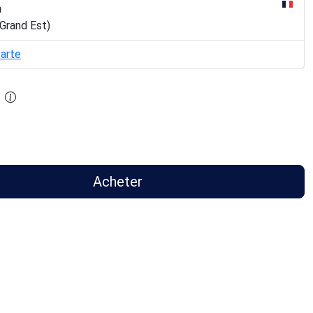
n
Grand Est)
carte
Acheter