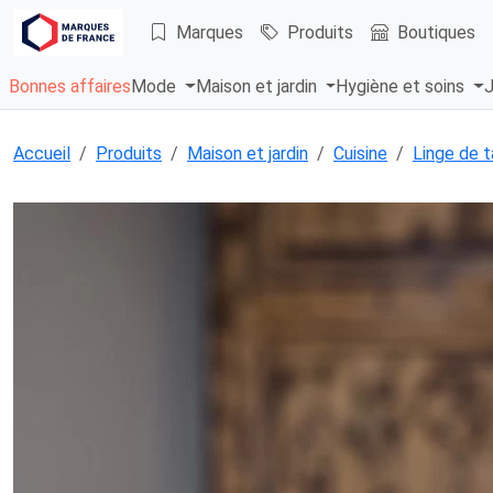
Marques
Produits
Boutiques
Bonnes affaires
Mode
Maison et jardin
Hygiène et soins
J
Accueil
Produits
Maison et jardin
Cuisine
Linge de t