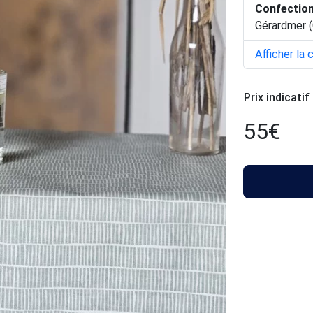
Confectio
Gérardmer (
Afficher la 
Prix indicatif
55
€