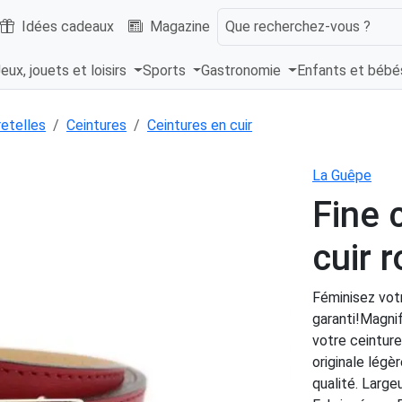
Idées cadeaux
Magazine
Que recherchez-vous ?
eux, jouets et loisirs
Sports
Gastronomie
Enfants et béb
retelles
Ceintures
Ceintures en cuir
La Guêpe
Fine 
cuir 
Féminisez votr
garanti!Magnif
votre ceintur
originale légè
qualité. Large