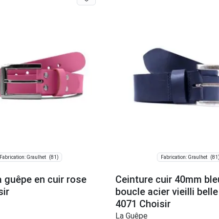
(81)
(81
Fabrication: Graulhet
Fabrication: Graulhet
a guêpe en cuir rose
Ceinture cuir 40mm ble
sir
boucle acier vieilli bel
4071 Choisir
La Guêpe