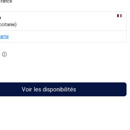
France
n
ccitanie)
carte
Voir les disponibilités