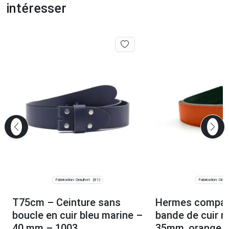
intéresser
Fabrication: Graulhet
Fabrication: Graul
(81)
T75cm – Ceinture sans
Hermes compat
boucle en cuir bleu marine –
bande de cuir r
40 mm – 1003
35mm, orange li