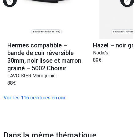
Fabrication: Graulhet
Fabrication: Romans-s
(81)
Hermes compatible –
Hazel – noir gra
bande de cuir réversible
Nodie’s
30mm, noir lisse et marron
89
€
grainé – 5002 Choisir
LAVOISIER Maroquinier
88
€
Voir les 116 ceintures en cuir
Dans la même thématique