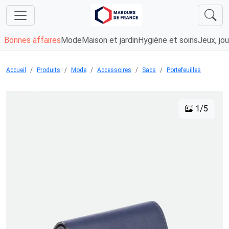
Bonnes affaires
Mode
Maison et jardin
Hygiène et soins
Jeux, jou
Accueil
Produits
Mode
Accessoires
Sacs
Portefeuilles
1/5