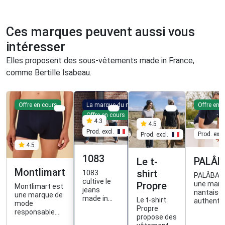
Ces marques peuvent aussi vous
intéresser
Elles proposent des sous-vêtements made in France,
comme Bertille Isabeau.
Offre en cours
La marque du mois
Offre en 
Offre en cours
4.3
4.5
Prod. excl.
Prod. excl
Prod. excl.
4.5
1083
PALÂB
Le t-
Montlimart
shirt
1083
PALÂBA e
cultive le
Propre
une marq
Montlimart est
jeans
nantaise,
une marque de
made in
Le t-shirt
authenti
mode
France, du
Propre
et
responsable
tissage à la
propose des
accessibl
qui propose
confection,