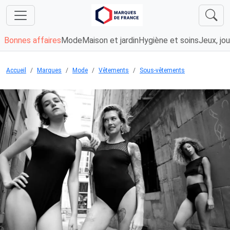
Bonnes affaires
Mode
Maison et jardin
Hygiène et soins
Jeux, jou
Accueil
Marques
Mode
Vêtements
Sous-vêtements
Chargement...