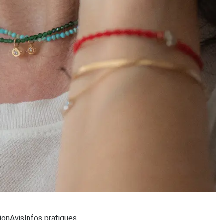
hargement...
ion
Avis
Infos pratiques