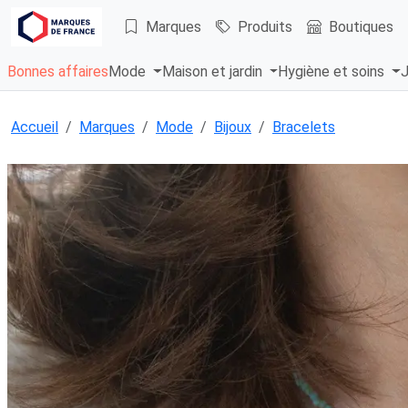
Marques
Produits
Boutiques
Bonnes affaires
Mode
Maison et jardin
Hygiène et soins
J
Accueil
Marques
Mode
Bijoux
Bracelets