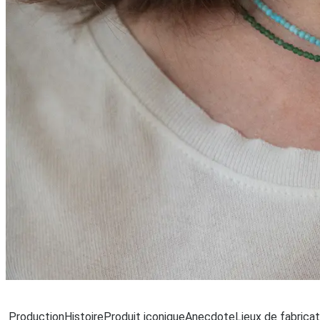
C
Production
Histoire
Produit iconique
Anecdote
Lieux de fabricat