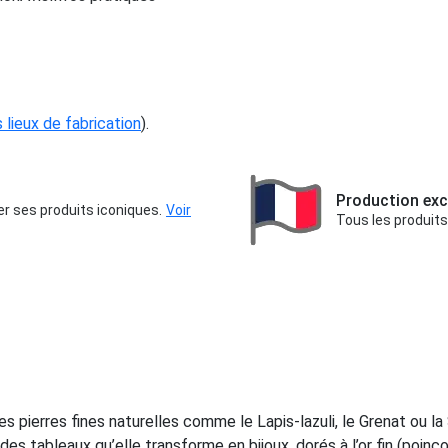
s lieux de fabrication
).
Production exc
er ses produits iconiques.
Voir
Tous les produits
 pierres fines naturelles comme le Lapis-lazuli, le Grenat ou la 
des tableaux qu’elle transforme en bijoux, dorés à l’or fin (poinç