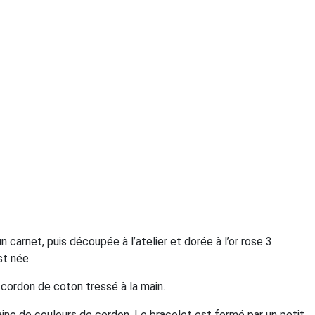
n carnet, puis découpée à l’atelier et dorée à l’or rose 3
st née.
 cordon de coton tressé à la main.
aine de couleurs de cordon. Le bracelet est fermé par un petit