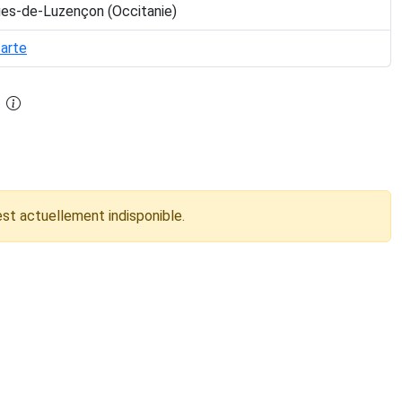
ges-de-Luzençon (Occitanie)
carte
est actuellement indisponible.