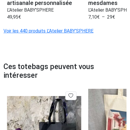
artisanale personnalisée
mesdames
L’Atelier BABY’SPHERE
L’Atelier BABY’SPH
49,95
€
7,10
€
–
29
€
Voir les 440 produits L’Atelier BABY’SPHERE
Ces totebags peuvent vous
intéresser