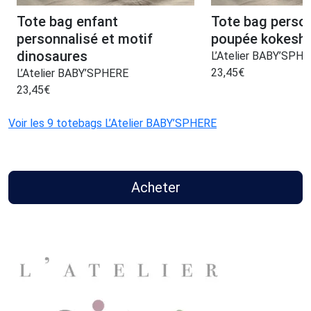
Tote bag enfant
Tote bag person
personnalisé et motif
poupée kokeshi
dinosaures
L’Atelier BABY’SPH
23,45
€
L’Atelier BABY’SPHERE
23,45
€
Voir les 9 totebags L’Atelier BABY’SPHERE
Acheter