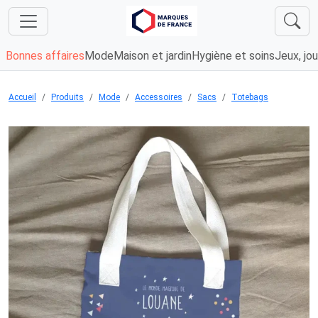
Bonnes affaires
Mode
Maison et jardin
Hygiène et soins
Jeux, jou
Accueil
Produits
Mode
Accessoires
Sacs
Totebags