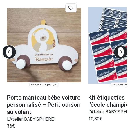
Fabrication: Lompret
Fabrication: Lomp
(59)
Porte manteau bébé voiture
Kit étiquettes 
personnalisé – Petit ourson
l’école champio
au volant
L’Atelier BABY’SPH
10,80
€
L’Atelier BABY’SPHERE
36
€