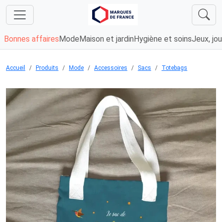
Bonnes affaires
Mode
Maison et jardin
Hygiène et soins
Jeux, jou
Accueil
Produits
Mode
Accessoires
Sacs
Totebags