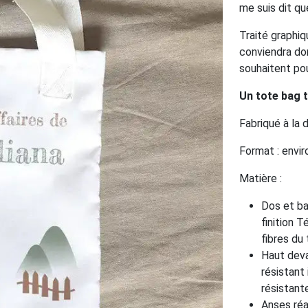
me suis dit qu
Traité graphiq
conviendra don
souhaitent pou
Un tote bag 
Fabriqué à la
Format : envi
Matière :
Dos et ba
finition T
fibres du 
Haut deva
résistant
résistant
Anses réa