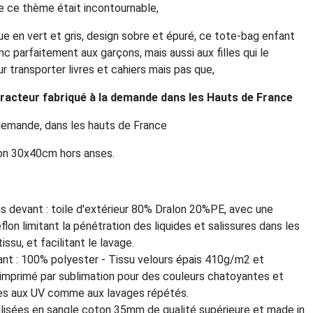
e ce thème était incontournable,
ue en vert et gris, design sobre et épuré, ce tote-bag enfant
c parfaitement aux garçons, mais aussi aux filles qui le
r transporter livres et cahiers mais pas que,
tracteur fabriqué à la demande dans les Hauts de France
 demande, dans les hauts de France
ron 30x40cm hors anses.
s devant : toile d'extérieur 80% Dralon 20%PE, avec une
éflon limitant la pénétration des liquides et salissures dans les
tissu, et facilitant le lavage.
nt : 100% polyester - Tissu velours épais 410g/m2 et
 imprimé par sublimation pour des couleurs chatoyantes et
es aux UV comme aux lavages répétés.
lisées en sangle coton 35mm de qualité supérieure et made in