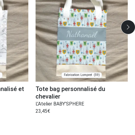
)
(59)
Fabrication: Lompret
nalisé et
Tote bag personnalisé du
chevalier
L’Atelier BABY’SPHERE
23,45
€