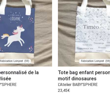
(59)
(59
Fabrication: Lompret
Fabrication: Lompret
ersonnalisé de la
Tote bag enfant person
ylisée
motif dinosaures
BY’SPHERE
L’Atelier BABY’SPHERE
23,45
€