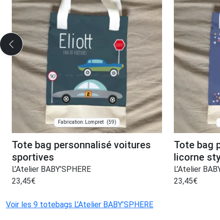
(59)
Fabrication: Lompret
Tote bag personnalisé voitures
Tote bag p
sportives
licorne st
L’Atelier BABY’SPHERE
L’Atelier BA
23,45
€
23,45
€
Voir les 9 totebags L’Atelier BABY’SPHERE