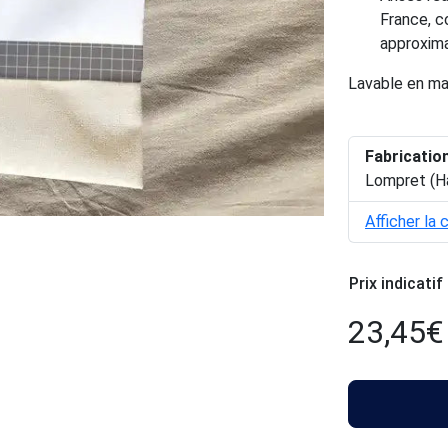
France, c
approxim
Lavable en ma
Fabricatio
Lompret (H
Afficher la 
Prix indicatif
23,45
€