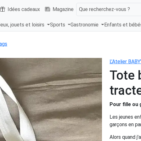
Idées cadeaux
Magazine
Que recherchez-vous ?
eux, jouets et loisirs
Sports
Gastronomie
Enfants et béb
ags
L’Atelier BAB
Tote 
tract
Pour fille ou
Les jeunes enf
garçons en part
Alors quand j'