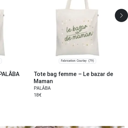
(79)
Fabrication: Courlay
e PALÂBA
Tote bag femme – Le bazar de
Maman
PALÂBA
18
€