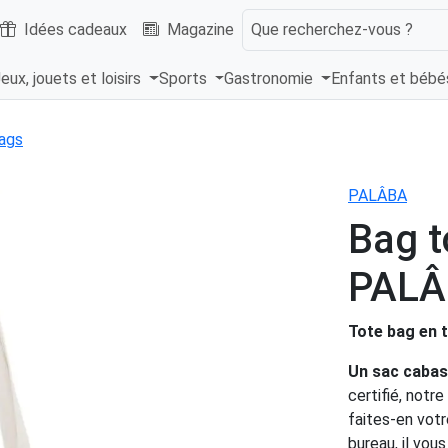
Idées cadeaux
Magazine
Que recherchez-vous ?
eux, jouets et loisirs
Sports
Gastronomie
Enfants et béb
ags
PALÂBA
Bag t
PALÂ
Tote bag en t
Un sac cabas,
certifié, notr
faites-en votr
bureau, il vou