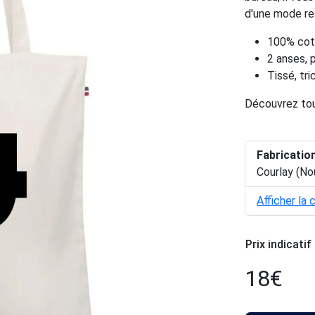
d'une mode res
100% coto
2 anses, 
Tissé, tr
Découvrez tou
Fabricatio
Courlay (No
Afficher la 
Prix indicatif
18
€