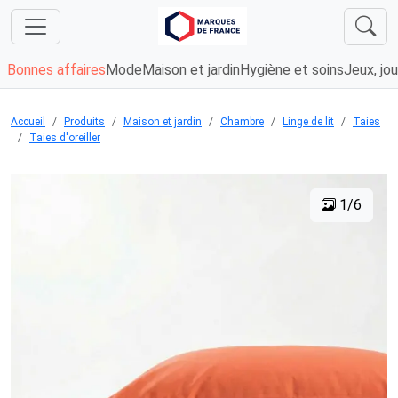
Bonnes affaires
Mode
Maison et jardin
Hygiène et soins
Jeux, jou
Accueil
Produits
Maison et jardin
Chambre
Linge de lit
Taies
Taies d'oreiller
1/6