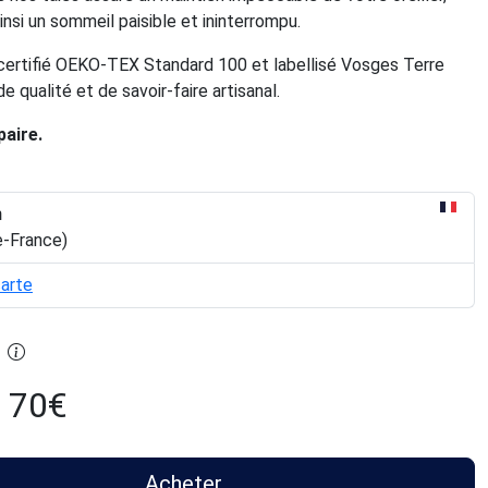
insi un sommeil paisible et ininterrompu.
certifié OEKO-TEX Standard 100 et labellisé Vosges Terre
e qualité et de savoir-faire artisanal.
paire.
n
e-France)
carte
70
€
Acheter