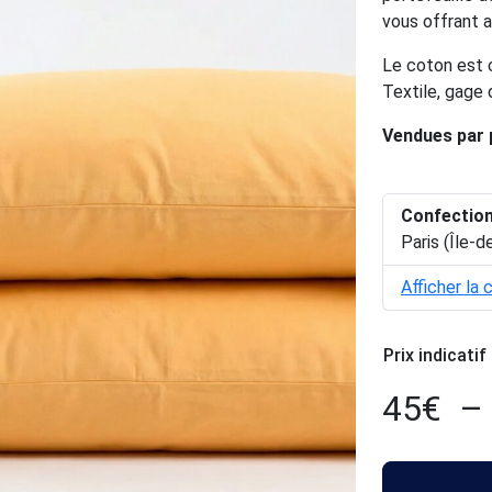
vous offrant a
Le coton est 
Textile, gage d
Vendues par 
Confectio
Paris (Île-d
Afficher la 
Prix indicatif
45
€
–