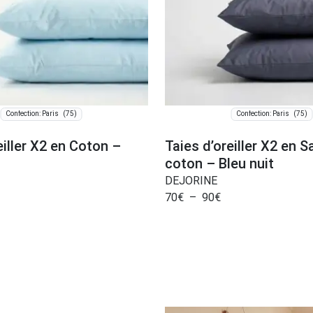
(75)
(75)
Confection: Paris
Confection: Paris
eiller X2 en Coton –
Taies d’oreiller X2 en S
coton – Bleu nuit
DEJORINE
70
€
–
90
€