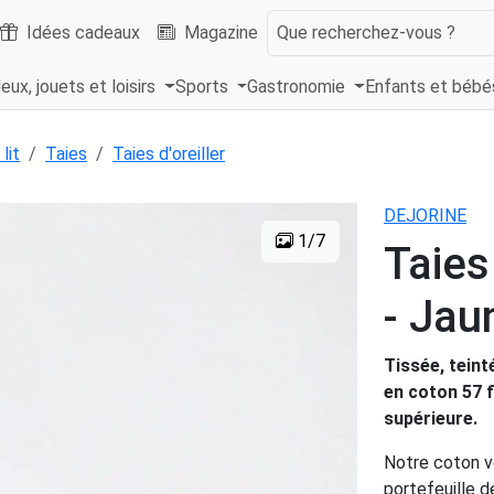
Idées cadeaux
Magazine
Que recherchez-vous ?
eux, jouets et loisirs
Sports
Gastronomie
Enfants et béb
lit
Taies
Taies d'oreiller
DEJORINE
1/7
Taies
- Jau
Tissée, teint
en coton 57 f
supérieure.
Notre coton vo
portefeuille d