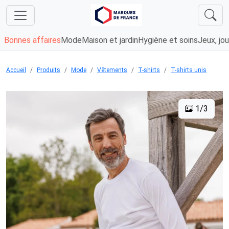
Bonnes affaires
Mode
Maison et jardin
Hygiène et soins
Jeux, jou
Accueil
Produits
Mode
Vêtements
T-shirts
T-shirts unis
1/3