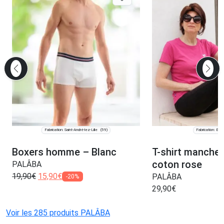
Fabrication: Saint-André-lez-Lille
Fabrication: Épin
(59)
Boxers homme – Blanc
T-shirt manche 
coton rose
PALÂBA
19,90
€
15,90
€
PALÂBA
-20%
29,90
€
Voir les 285 produits PALÂBA