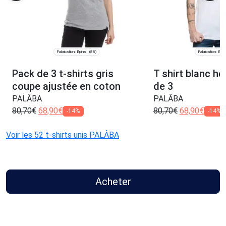
Fabrication: Épinal
Fabrication: Épin
(88)
Pack de 3 t-shirts gris
T shirt blanc h
coupe ajustée en coton
de 3
PALÂBA
PALÂBA
80,70
€
68,90
€
80,70
€
68,90
€
-14%
-14%
Voir les 52 t-shirts unis PALÂBA
Acheter