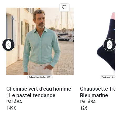
Fabrication: Courlay
Fabrication: Les C
(79)
Chemise vert d’eau homme
Chaussette fra
| Le pastel tendance
Bleu marine
PALÂBA
PALÂBA
149
€
12
€