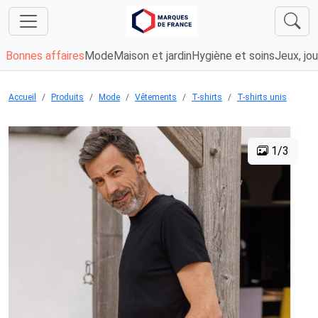
Bonnes affaires
Mode
Maison et jardin
Hygiène et soins
Jeux, jou
Accueil
Produits
Mode
Vêtements
T-shirts
T-shirts unis
1/3