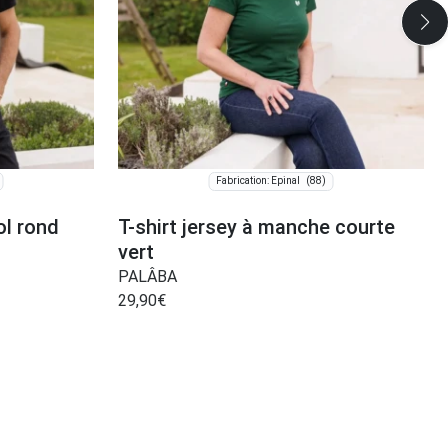
(88)
Fabrication: Épinal
ol rond
T-shirt jersey à manche courte
vert
PALÂBA
29,90
€