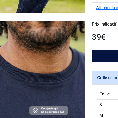
Afficher la 
Prix indicatif
39
€
Grille de pr
Taille
S
M