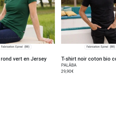
(88)
(88)
Fabrication: Épinal
Fabrication: Épinal
l rond vert en Jersey
T-shirt noir coton bio c
PALÂBA
29,90
€