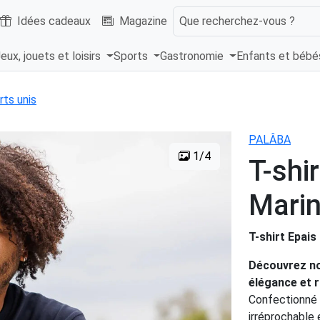
Idées cadeaux
Magazine
Que recherchez-vous ?
eux, jouets et loisirs
Sports
Gastronomie
Enfants et béb
rts unis
PALÂBA
1/4
T-shi
Mari
T-shirt Epais
Découvrez not
élégance et 
Confectionné 
irréprochable