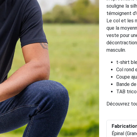
souligne la si
témoignent d’u
Le col et les
que la moyenn
veste pour une
décontraction,
masculin.
t-shirt b
Col rond 
Coupe aj
Bande de 
TAB trico
Découvrez tou
Fabricatio
Épinal (Gran