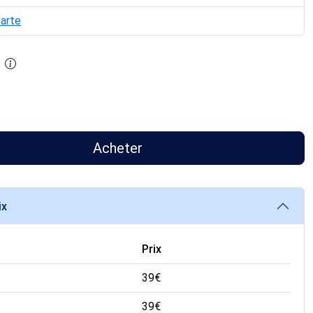
carte
Acheter
ix
Prix
39
€
39
€