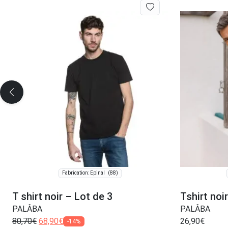
(88)
Fabrication: Épinal
T shirt noir – Lot de 3
Tshirt noir
PALÂBA
PALÂBA
80,70
€
68,90
€
26,90
€
-14%