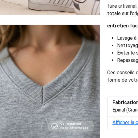
faire artisana
totale sur l'or
entretien fac
Lavage à 
Nettoyage
Éviter le 
Repassage
Ces conseils d
forme de votr
Fabricatio
Épinal (Gran
Afficher la 