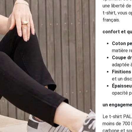
une liberté d
t-shirt, vous 
français.
confort et qu
Coton pe
matière r
Coupe dr
adaptée à
Finitions
et un dis
Épaisseu
opacité p
un engagemen
Le t-shirt PA
moins de 700 k
carbone et sout