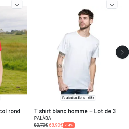
(88)
Fabrication: Épinal
col rond
T shirt blanc homme – Lot de 3
PALÂBA
80,70
€
68,90
€
-14%