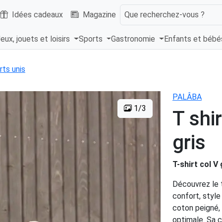
Idées cadeaux
Magazine
Que recherchez-vous ?
eux, jouets et loisirs
Sports
Gastronomie
Enfants et béb
rts unis
PALÂBA
1/3
T shi
gris
T-shirt col V
Découvrez le t
confort, styl
coton peigné, 
optimale. Sa c