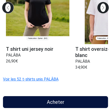
Fabrication: Épinal
Fabrication: Épin
(88)
T shirt uni jersey noir
T shirt oversize
blanc
PALÂBA
26,90
€
PALÂBA
34,90
€
Voir les 52 t-shirts unis PALÂBA
Acheter