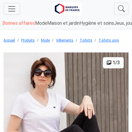
Bonnes affaires
Mode
Maison et jardin
Hygiène et soins
Jeux, jou
Accueil
Produits
Mode
Vêtements
T-shirts
T-shirts unis
1/3