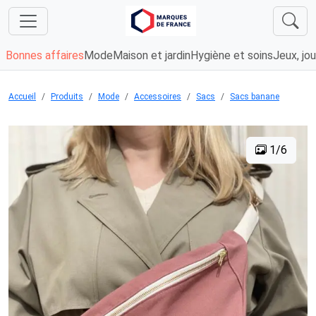
Bonnes affaires
Mode
Maison et jardin
Hygiène et soins
Jeux, jou
Accueil
Produits
Mode
Accessoires
Sacs
Sacs banane
1/6