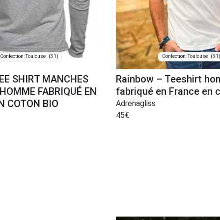
(31)
(31
Confection: Toulouse
Confection: Toulouse
 TEE SHIRT MANCHES
Rainbow – Teeshirt h
HOMME FABRIQUÉ EN
fabriqué en France en 
N COTON BIO
Adrenagliss
45
€