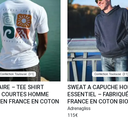
(31)
(31
Confection: Toulouse
Confection: Toulouse
IRE – TEE SHIRT
SWEAT A CAPUCHE H
 COURTES HOMME
ESSENTIEL – FABRIQU
 EN FRANCE EN COTON
FRANCE EN COTON BI
Adrenagliss
115
€