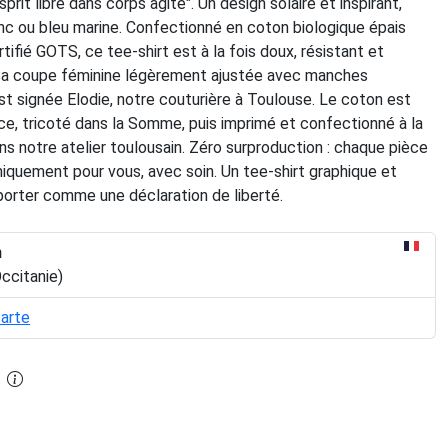
prit libre dans corps agité". Un design solaire et inspirant,
nc ou bleu marine. Confectionné en coton biologique épais
tifié GOTS, ce tee-shirt est à la fois doux, résistant et
Sa coupe féminine légèrement ajustée avec manches
t signée Elodie, notre couturière à Toulouse. Le coton est
ce, tricoté dans la Somme, puis imprimé et confectionné à la
 notre atelier toulousain. Zéro surproduction : chaque pièce
niquement pour vous, avec soin. Un tee-shirt graphique et
porter comme une déclaration de liberté.
n
ccitanie)
carte