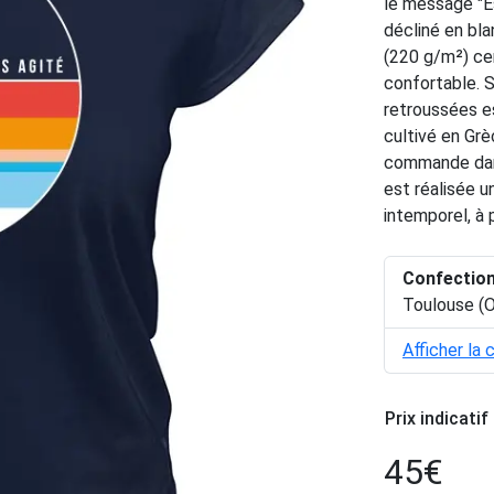
le message "Es
décliné en bla
(220 g/m²) cer
confortable. 
retroussées es
cultivé en Grè
commande dans
est réalisée u
intemporel, à 
Confectio
Toulouse (O
Afficher la 
Prix indicatif
45
€