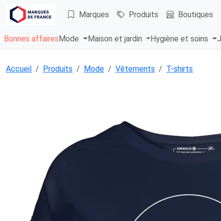
Marques
Produits
Boutiques
Bonnes affaires
Mode
Maison et jardin
Hygiène et soins
J
Accueil
Produits
Mode
Vêtements
T-shirts