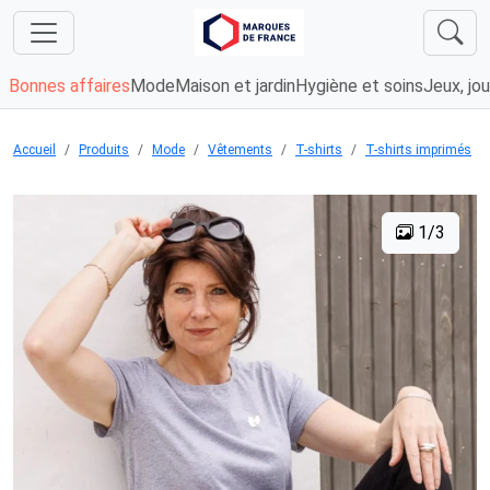
Bonnes affaires
Mode
Maison et jardin
Hygiène et soins
Jeux, jou
Accueil
Produits
Mode
Vêtements
T-shirts
T-shirts imprimés
1/3