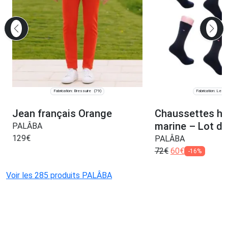
Fabrication: Bressuire
Fabrication: Les C
(79)
Jean français Orange
Chaussettes h
marine – Lot de
PALÂBA
129
€
PALÂBA
72
€
60
€
-16%
Voir les 285 produits PALÂBA