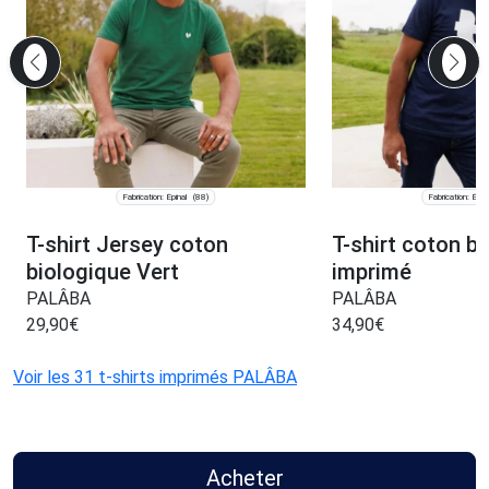
Fabrication: Épinal
Fabrication: Épin
(88)
T-shirt Jersey coton
T-shirt coton bl
biologique Vert
imprimé
PALÂBA
PALÂBA
29,90
€
34,90
€
Voir les 31 t-shirts imprimés PALÂBA
Acheter