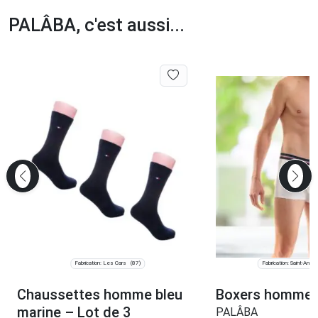
PALÂBA, c'est aussi...
Fabrication: Les Cars
Fabrication: Saint-André-
(87)
Chaussettes homme bleu
Boxers homme 
marine – Lot de 3
PALÂBA