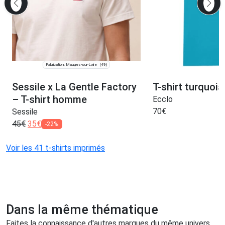
Fabrication: Mauges-sur-Loire
(49)
Sessile x La Gentle Factory
T-shirt turquoi
– T-shirt homme
Ecclo
70
€
Sessile
45
€
35
€
-22%
Voir les 41 t-shirts imprimés
Dans la même thématique
Faites la connaissance d'autres marques du même univers