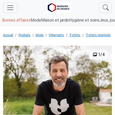
Bonnes affaires
Mode
Maison et jardin
Hygiène et soins
Jeux, jou
Accueil
Produits
Mode
Vêtements
T-shirts
T-shirts imprimés
1/4