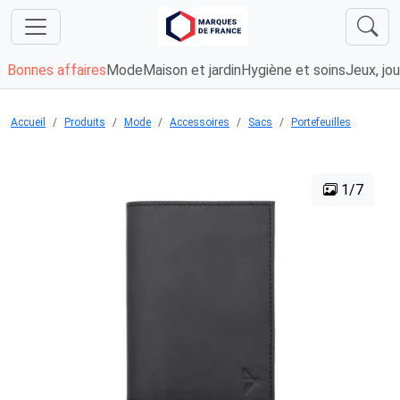
Bonnes affaires
Mode
Maison et jardin
Hygiène et soins
Jeux, jou
Accueil
Produits
Mode
Accessoires
Sacs
Portefeuilles
1/7