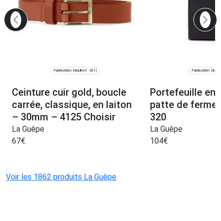
Fabrication: Graulhet
Fabrication: Graul
(81)
Ceinture cuir gold, boucle
Portefeuille en 
carrée, classique, en laiton
patte de fermet
– 30mm – 4125 Choisir
320
La Guêpe
La Guêpe
67
€
104
€
Voir les 1862 produits La Guêpe