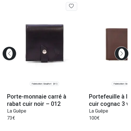
Fabrication: Graulhet
Fabrication: Graul
(81)
Porte-monnaie carré à
Portefeuille à l’
rabat cuir noir – 012
cuir cognac 3 v
La Guêpe
La Guêpe
73
€
100
€