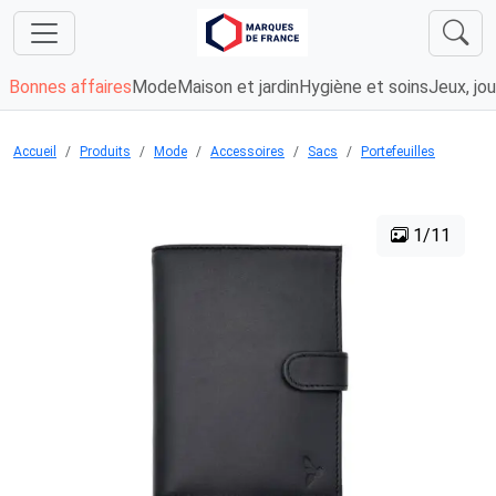
Bonnes affaires
Mode
Maison et jardin
Hygiène et soins
Jeux, jou
Accueil
Produits
Mode
Accessoires
Sacs
Portefeuilles
1/11