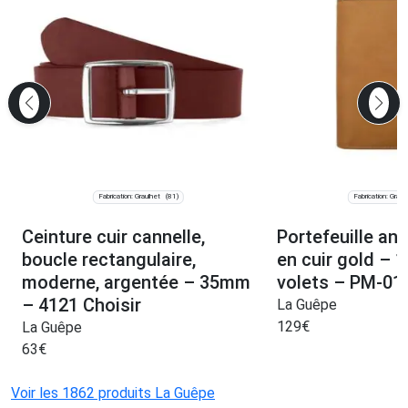
Fabrication: Graulhet
Fabrication: Graul
(81)
Ceinture cuir cannelle,
Portefeuille ant
boucle rectangulaire,
en cuir gold – 
moderne, argentée – 35mm
volets – PM-01
– 4121 Choisir
La Guêpe
129
€
La Guêpe
63
€
Voir les 1862 produits La Guêpe