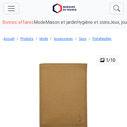
Bonnes affaires
Mode
Maison et jardin
Hygiène et soins
Jeux, jou
Accueil
Produits
Mode
Accessoires
Sacs
Portefeuilles
1/10