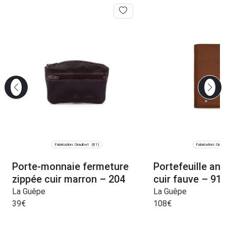
Fabrication: Graulhet
Fabrication: Graul
(81)
Porte-monnaie fermeture
Portefeuille ant
zippée cuir marron – 204
cuir fauve – 91
La Guêpe
La Guêpe
39
€
108
€