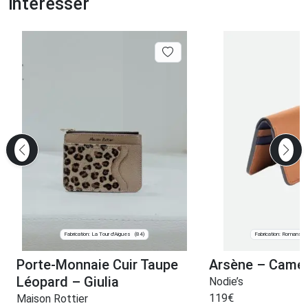
intéresser
Fabrication: La Tour d'Aigues
Fabrication: Romans-s
(84)
Porte-Monnaie Cuir Taupe
Arsène – Camel
Léopard – Giulia
Nodie’s
119
€
Maison Rottier