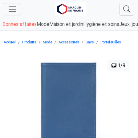
Bonnes affaires
Mode
Maison et jardin
Hygiène et soins
Jeux, jou
Accueil
Produits
Mode
Accessoires
Sacs
Portefeuilles
1/9