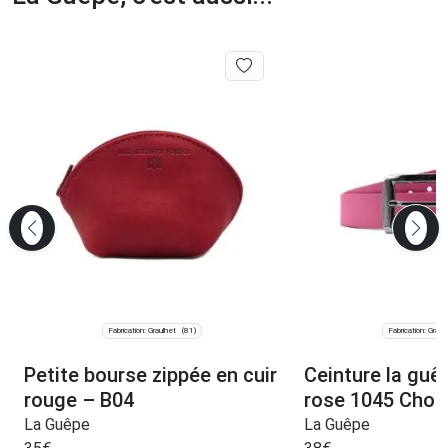
Fabrication: Graulhet
Fabrication: Graul
(81)
Petite bourse zippée en cuir
Ceinture la guêp
rouge – B04
rose 1045 Chois
La Guêpe
La Guêpe