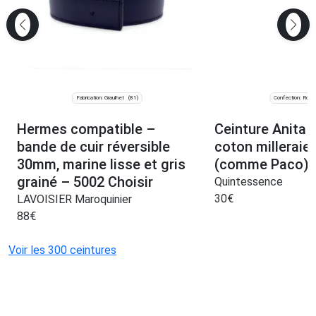
Fabrication: Graulhet
Confection: Roub
(81)
Hermes compatible –
Ceinture Anita 
bande de cuir réversible
coton milleraies
30mm, marine lisse et gris
(comme Paco)
grainé – 5002 Choisir
Quintessence
30
€
LAVOISIER Maroquinier
88
€
Voir les 300 ceintures