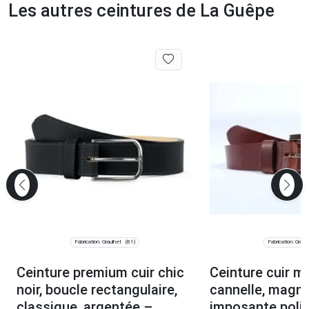
Les autres ceintures de La Guêpe
Fabrication: Graulhet
Fabrication: Graul
(81)
Ceinture premium cuir chic
Ceinture cuir m
noir, boucle rectangulaire,
cannelle, magni
classique, argentée –
imposante poli