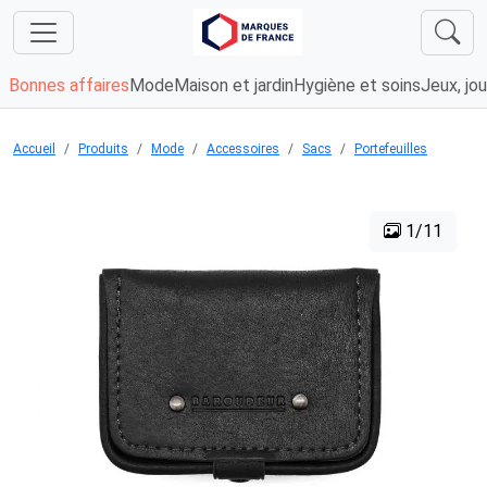
Bonnes affaires
Mode
Maison et jardin
Hygiène et soins
Jeux, jou
Accueil
Produits
Mode
Accessoires
Sacs
Portefeuilles
1/11