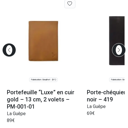
Fabrication: Graulhet
Fabrication: Graul
(81)
Portefeuille “Luxe” en cuir
Porte-chéquier 
gold – 13 cm, 2 volets –
noir – 419
PM-001-01
La Guêpe
69
€
La Guêpe
89
€