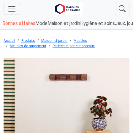
Bonnes affaires
Mode
Maison et jardin
Hygiène et soins
Jeux, jou
Accueil
Produits
Maison et jardin
Meubles
Meubles de rangement
Patères et porte-manteaux