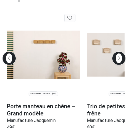
Fabrication: Cramans
Fabrication: Cram
(39)
Porte manteau en chêne –
Trio de petites
Grand modèle
frêne
Manufacture Jacquemin
Manufacture Jacqu
49
€
60
€