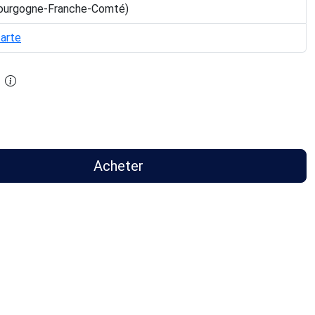
ourgogne-Franche-Comté)
carte
Acheter