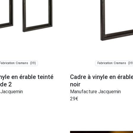
(39)
(39
Fabrication: Cramans
Fabrication: Cramans
nyle en érable teinté
Cadre à vinyle en érabl
 de 2
noir
 Jacquemin
Manufacture Jacquemin
29
€