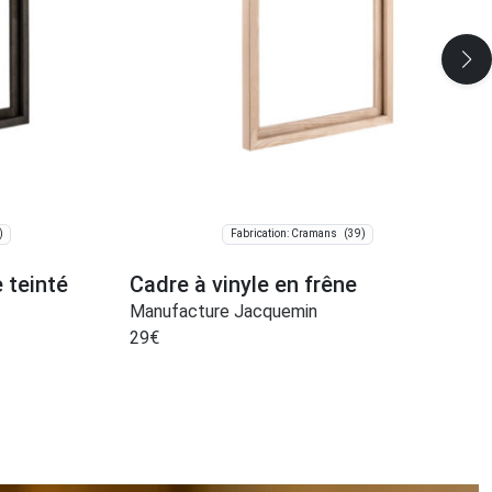
)
(39)
Fabrication: Cramans
e teinté
Cadre à vinyle en frêne
Manufacture Jacquemin
29
€