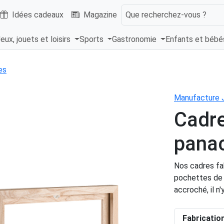
Idées cadeaux
Magazine
Que recherchez-vous ?
eux, jouets et loisirs
Sports
Gastronomie
Enfants et béb
es
Manufacture 
Cadre
panac
Nos cadres fab
pochettes de d
accroché, il n'
Fabricatio