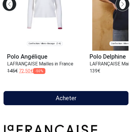
Confection: Villers-Bocage
Confection: Villers-
(14)
Polo Angélique
Polo Delphine
LAFRANÇAISE Mailles in France
LAFRANÇAISE Maille
145
€
72,50
€
139
€
-50%
Acheter