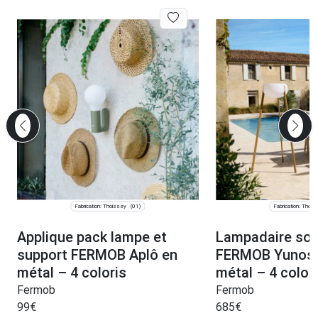
Fabrication: Thoissey
Fabrication: Thois
(01)
Applique pack lampe et
Lampadaire sol
support FERMOB Aplô en
FERMOB Yunos 
métal – 4 coloris
métal – 4 color
Fermob
Fermob
99
€
685
€