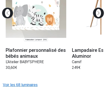
Fabrication: Lompret
(59)
Plafonnier personnalisé des
Lampadaire Es
bébés animaux
Aluminor
L’Atelier BABY’SPHERE
Camif
30,60
€
249
€
Voir les 68 luminaires