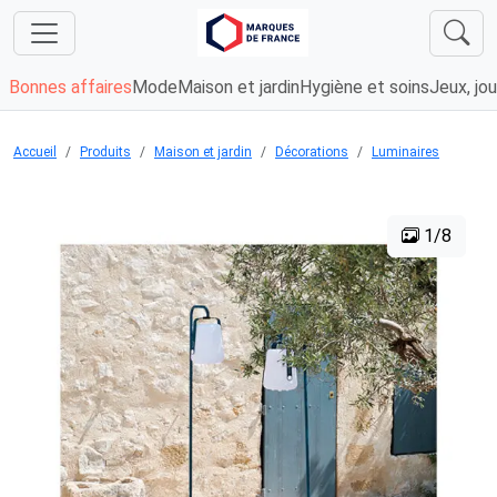
Bonnes affaires
Mode
Maison et jardin
Hygiène et soins
Jeux, jou
Accueil
Produits
Maison et jardin
Décorations
Luminaires
1/8