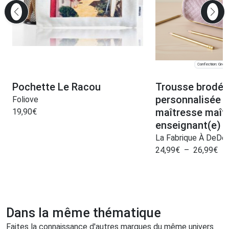
Confection: Greno
Pochette Le Racou
Trousse brodée
personnalisée 
Foliove
maîtresse maît
19,90
€
enseignant(e) f
La Fabrique À DeDe
24,99
€
–
26,99
€
Dans la même thématique
Faites la connaissance d'autres marques du même univers