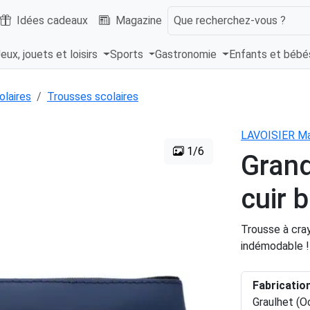
Idées cadeaux
Magazine
Que recherchez-vous ?
eux, jouets et loisirs
Sports
Gastronomie
Enfants et béb
olaires
Trousses scolaires
LAVOISIER Ma
1/6
Grand
cuir 
Trousse à cray
indémodable !F
Fabricatio
Graulhet (O