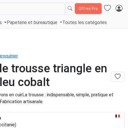
Offres Pro
és
Papeterie et bureautique
Toutes les catégories
roquinier
e trousse triangle en
bleu cobalt
ons en cuirLa trousse : indispensable, simple, pratique et
abrication artisanale.
n
ccitanie)