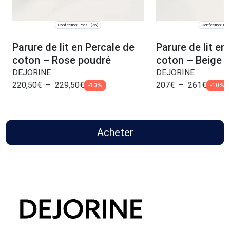
Confection: Paris
Confection: Pari
(75)
Parure de lit en Percale de
Parure de lit en
coton – Rose poudré
coton – Beige
DEJORINE
DEJORINE
220,50
€
–
229,50
€
207
€
–
261
€
-10%
-10%
Acheter