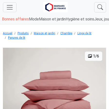
Bonnes affaires
Mode
Maison et jardin
Hygiène et soins
Jeux, jou
Accueil
Produits
Maison et jardin
Chambre
Linge de lit
Parures de lit
1/6