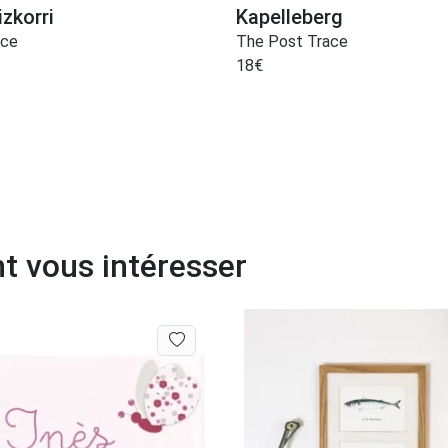
zkorri
Kapelleberg
ace
The Post Trace
18
€
t vous intéresser