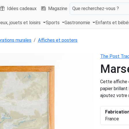
Idées cadeaux
Magazine
Que recherchez-vous ?
eux, jouets et loisirs
Sports
Gastronomie
Enfants et béb
rations murales
Affiches et posters
The Post Tra
Marse
Cette affiche 
papier brillan
ajoutez votre
Fabricatio
France