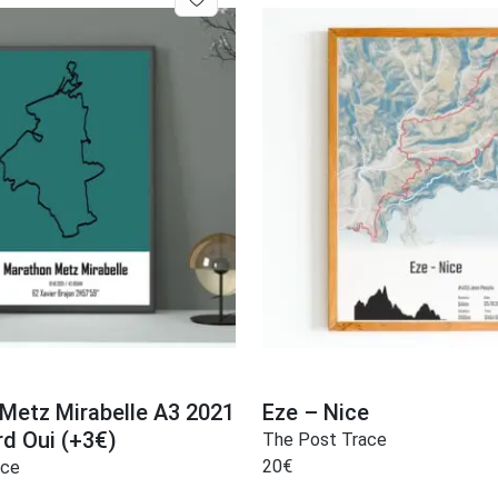
Metz Mirabelle A3 2021
Eze – Nice
rd Oui (+3€)
The Post Trace
20
€
ace