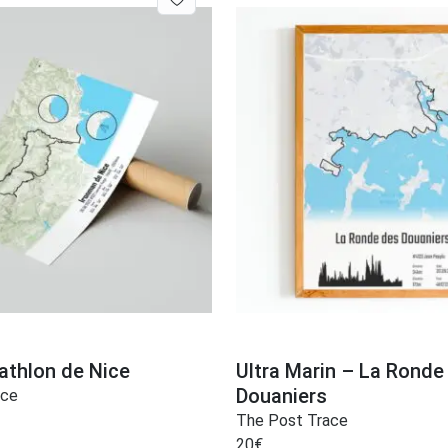
iathlon de Nice
Ultra Marin – La Ronde
Douaniers
ace
The Post Trace
20
€