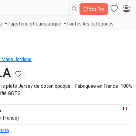
Offres Pro
és
Papeterie et bureautique
Toutes les catégories
Marie Jordane
LA
lis plats Jersey de coton opaque. Fabriquée en France 100%
tifié GOTS
n
e-France)
carte