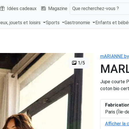
Idées cadeaux
Magazine
Que recherchez-vous ?
eux, jouets et loisirs
Sports
Gastronomie
Enfants et béb
mARIANNE by 
1/5
MAR
Jupe courte P
coton bio cer
Fabricatio
Paris (Île-d
Afficher la 